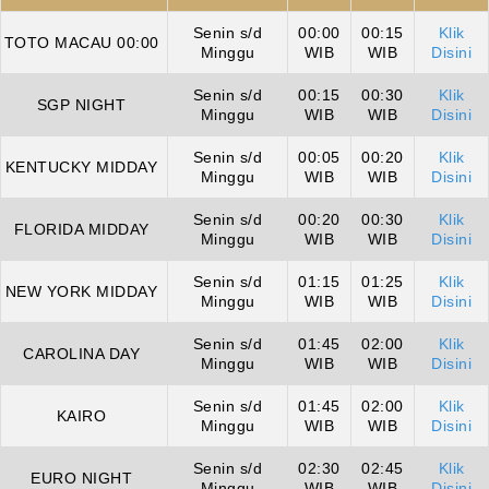
Senin s/d
00:00
00:15
Klik
TOTO MACAU 00:00
Minggu
WIB
WIB
Disini
Senin s/d
00:15
00:30
Klik
SGP NIGHT
Minggu
WIB
WIB
Disini
Senin s/d
00:05
00:20
Klik
KENTUCKY MIDDAY
Minggu
WIB
WIB
Disini
Senin s/d
00:20
00:30
Klik
FLORIDA MIDDAY
Minggu
WIB
WIB
Disini
Senin s/d
01:15
01:25
Klik
NEW YORK MIDDAY
Minggu
WIB
WIB
Disini
Senin s/d
01:45
02:00
Klik
CAROLINA DAY
Minggu
WIB
WIB
Disini
Senin s/d
01:45
02:00
Klik
KAIRO
Minggu
WIB
WIB
Disini
Senin s/d
02:30
02:45
Klik
EURO NIGHT
Minggu
WIB
WIB
Disini