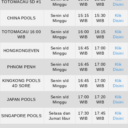
TOTOMACAU 5D #1
Minggu
WIB
WIB
Disini
Senin s/d
15:15
15:30
Klik
CHINA POOLS
Minggu
WIB
WIB
Disini
TOTOMACAU 16:00
Senin s/d
16:00
16:15
Klik
WIB
Minggu
WIB
WIB
Disini
Senin s/d
16:45
17:00
Klik
HONGKONGEVEN
Minggu
WIB
WIB
Disini
Senin s/d
16:45
17:00
Klik
PHNOM PENH
Minggu
WIB
WIB
Disini
KINGKONG POOLS
Senin s/d
16:45
17:00
Klik
4D SORE
Minggu
WIB
WIB
Disini
Senin s/d
17:00
17:20
Klik
JAPAN POOLS
Minggu
WIB
WIB
Disini
Selasa dan
17:30
17:45
Klik
SINGAPORE POOLS
Jumat libur
WIB
WIB
Disini