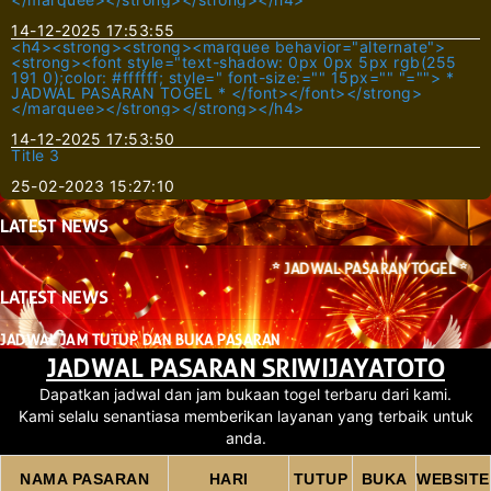
14-12-2025 17:53:55
<h4><strong><strong><marquee behavior="alternate">
<strong><font style="text-shadow: 0px 0px 5px rgb(255
191 0);color: #ffffff; style=" font-size:="" 15px="" "=""> *
JADWAL PASARAN TOGEL * </font></font></strong>
</marquee></strong></strong></h4>
14-12-2025 17:53:50
Title 3
25-02-2023 15:27:10
LATEST
NEWS
* JADWAL PASARAN TOGEL *
LATEST
NEWS
JADWAL JAM TUTUP DAN BUKA PASARAN
JADWAL PASARAN SRIWIJAYATOTO
Dapatkan jadwal dan jam bukaan togel terbaru dari kami.
Kami selalu senantiasa memberikan layanan yang terbaik untuk
anda.
NAMA PASARAN
HARI
TUTUP
BUKA
WEBSITE