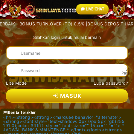
LIVE CHAT
BAIK | BONUS TURN OVER (TO) 0.5% |BONUS DEPOSIT HARIAN
Silahkan login untuk mulai bermain
Sho
Passw
Lite Mode
Lupa password?
MASUK
Berita Terakhir
<h4><strong><strong><marquee behavior="alternate">
<strong><font style="text-shadow: 0px 0px 5px rgb(255
191 0);color: #ffffff; style=" font-size:="" 15px="" "=""> *
JADWAL BANK & MAINTENCE * </font></font></strong>
</marquee></strong></strong></h4>